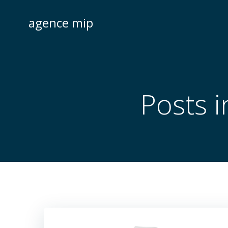
Skip
to
agence mip
content
Posts 