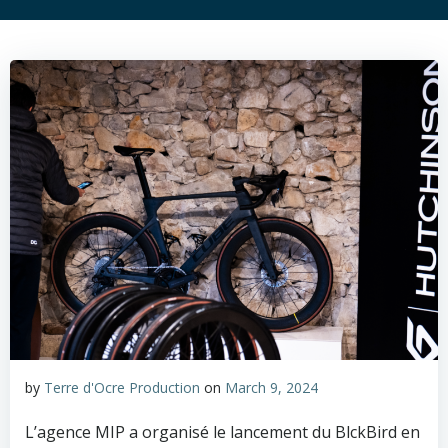
by
Terre d'Ocre Production
on
March 9, 2024
L’agence MIP a organisé le lancement du BlckBird en